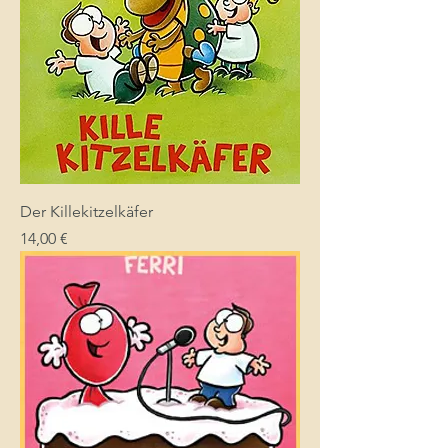
Der Killekitzelkäfer
Preis
14,00 €