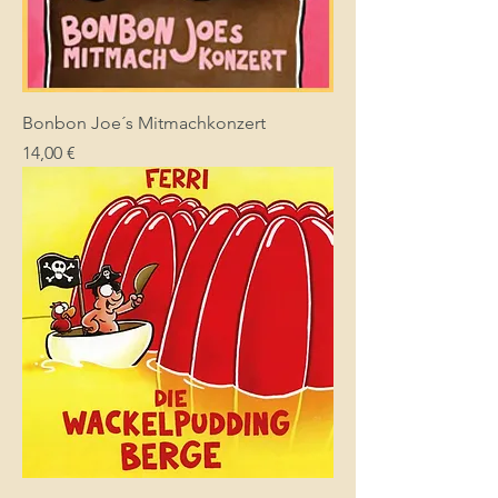
Bonbon Joe´s Mitmachkonzert
Preis
14,00 €