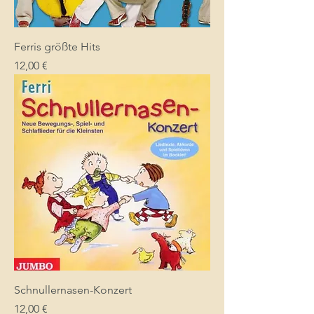
Ferris größte Hits
Preis
12,00 €
Schnullernasen-Konzert
Preis
12,00 €