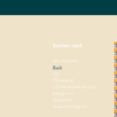
Suchen nach
Alle Produkte
Buch
CD
CD (digital)
CD+Notenheft (im Set)
Kategorie1
Notenheft
Notenheft (digital)